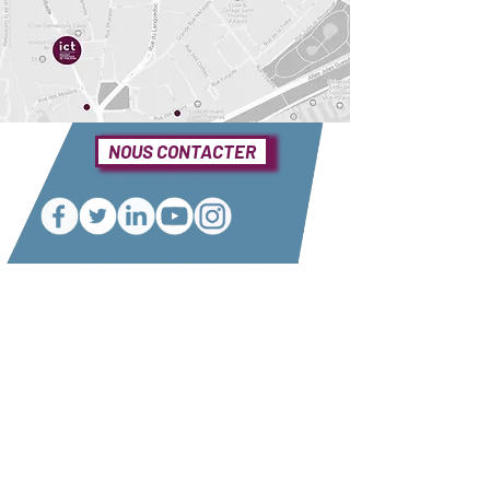
NOUS CONTACTER
Une question ?
Elle se trouve sûrement dans notre foire
aux questions
Consulter notre FAQ
Nos partenaires