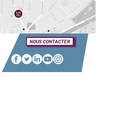
NOUS CONTACTER
Une question ?
Elle se trouve sûrement dans notre foire
aux questions
Consulter notre FAQ
Nos partenaires