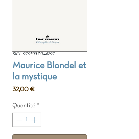
SKU : 9791037044297
Maurice Blondel et
la mystique
Prix
32,00 €
Quantité
*