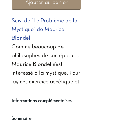
Ajouter au panier
Suivi de "Le Problème de la
Mystique" de Maurice
Blondel
Comme beaucoup de
philosophes de son époque,
Maurice Blondel s’est
intéressé à la mystique. Pour
lui, cet exercice ascétique et
intuitif s’appuie sur la raison,
mais va au-delà. Le
Informations complémentaires
Mystique serait ainsi le plus
Auteur
: Marie-Jeanne
rationnel des hommes, mais
Sommaire
Coutagne (dir.)
aussi celui qui se laisse