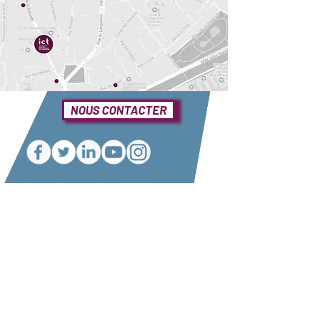
NOUS CONTACTER
Une question ?
Elle se trouve sûrement dans notre foire
aux questions
Consulter notre FAQ
Nos partenaires