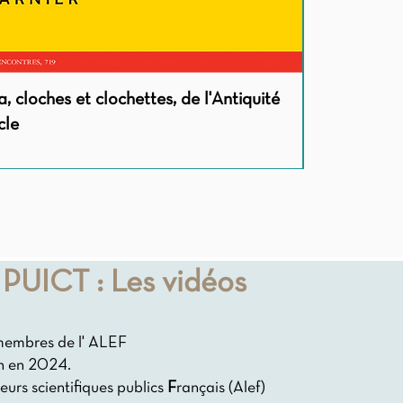
, cloches et clochettes, de l'Antiquité
Le discernem
Le thème de la grâce dans le spirituali
cle
Splendor
Prix
23,00 €
Indisponible
 PUICT : Les vidéos
membres de l' ALEF
on en 2024.
teurs scientifiques publics
F
rançais (Alef)