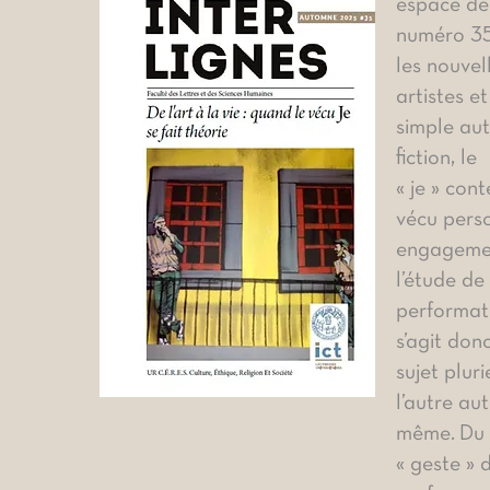
espace de 
numéro 35
les nouvel
artistes e
simple aut
fiction, le
« je » con
vécu perso
engagemen
l’étude de 
performati
s’agit don
sujet plur
l’autre aut
même.
Du
« geste » 