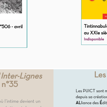
Tintinnabula
°506 - avril
Identités africaines en mutation
au XXIe siè
Prix
26,00 €
Indisponible
Les
'
Inter-Lignes
 n°35
Les PUICT sont 
depuis sa créati
où l’intime devient un
AL
liance des
É
di