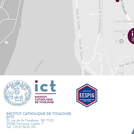
INSTITUT CATHOLIQUE DE TOULOUSE
(ICT)
31, rue de la Fonderie . BP 7012 .
31068 Toulouse Cedex 7
Tél : 05 61 36 81 00