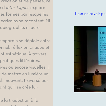
création et de pensée, ce
 d’
Inter-Lignes
explore
Pour en savoir plu
les formes par lesquelles
t écrivains se racontent.
Ni
obiographie, ni pure
temporain se déploie entre
nnel, réflexion critique et
t esthétique.
À travers
pratiques littéraires,
ves ou encore visuelles, il
c de mettre en lumière un
iel, mouvant, traversé par
ant qu’il se crée lui-
de la traduction à la