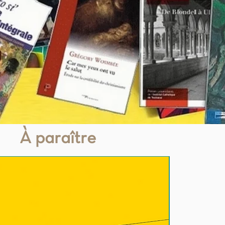
À paraître
A paraître
Nouveauté
À paraître