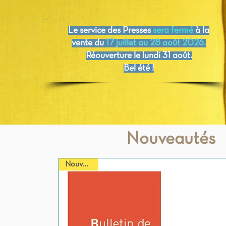
Le service des Presses
sera fermé
à la
vente du
17 juillet au 28 août 2026.
Réouverture le lundi 31 août.
Bel été !
Nouveautés
Nouveauté