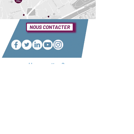
NOUS CONTACTER
Une question ?
Elle se trouve sûrement dans notre foire
aux questions
Consulter notre FAQ
Nos partenaires
Conditions générales de vente
Envoyer un manuscrit