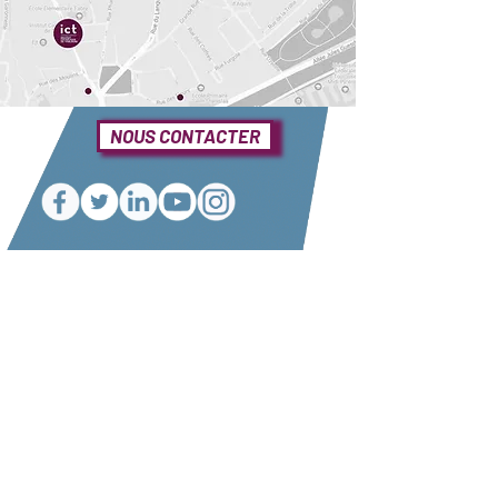
NOUS CONTACTER
Une question ?
Elle se trouve sûrement dans notre foire
aux questions
Consulter notre FAQ
Nos partenaires
Conditions générales de vente