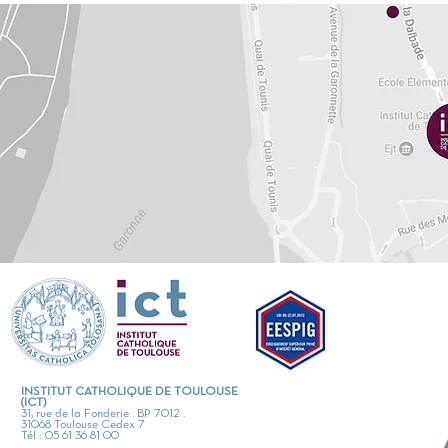
INSTITUT CATHOLIQUE DE TOULOUSE
(ICT)
31, rue de la Fonderie . BP 7012 .
31068 Toulouse Cedex 7
Tél : 05 61 36 81 00