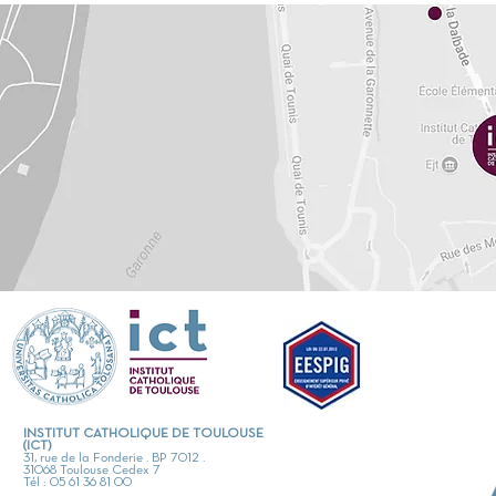
INSTITUT CATHOLIQUE DE TOULOUSE
(ICT)
31, rue de la Fonderie . BP 7012 .
31068 Toulouse Cedex 7
Tél : 05 61 36 81 00