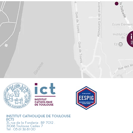
INSTITUT CATHOLIQUE DE TOULOUSE
(ICT)
31, rue de la Fonderie . BP 7012 .
31068 Toulouse Cedex 7
Tél : 05 61 36 81 00