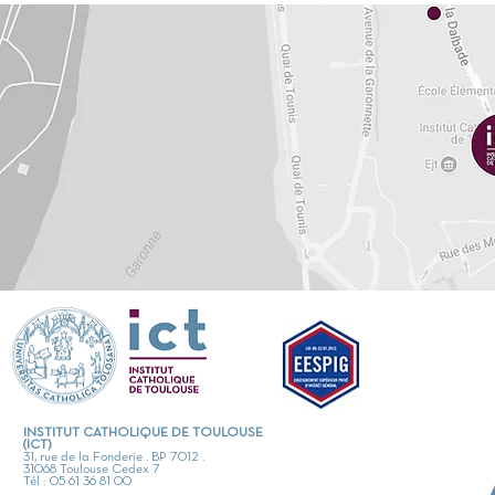
INSTITUT CATHOLIQUE DE TOULOUSE
(ICT)
31, rue de la Fonderie . BP 7012 .
31068 Toulouse Cedex 7
Tél : 05 61 36 81 00