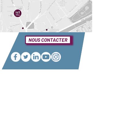
NOUS CONTACTER
Une question ?
Elle se trouve sûrement dans notre foire
aux questions
Consulter notre FAQ
Nos partenaires