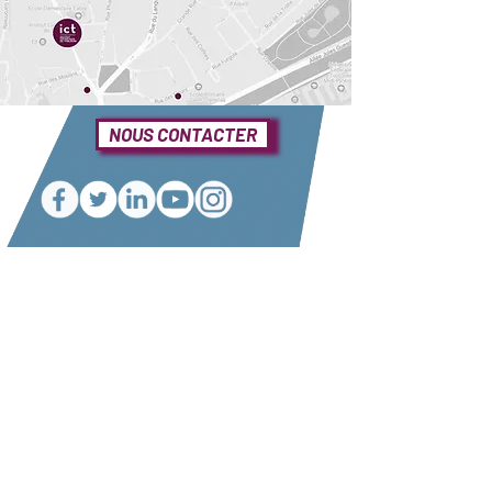
NOUS CONTACTER
Une question ?
Elle se trouve sûrement dans notre foire
aux questions
Consulter notre FAQ
Nos partenaires
Conditions générales de vente