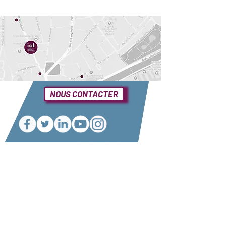
NOUS CONTACTER
Une question ?
Elle se trouve sûrement dans notre foire
aux questions
Consulter notre FAQ