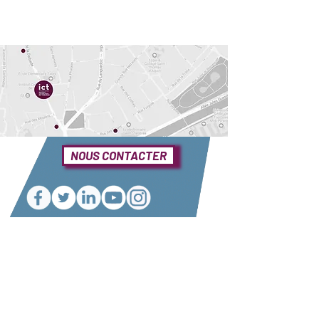
NOUS CONTACTER
Une question ?
Elle se trouve sûrement dans notre foire
aux questions
Consulter notre FAQ