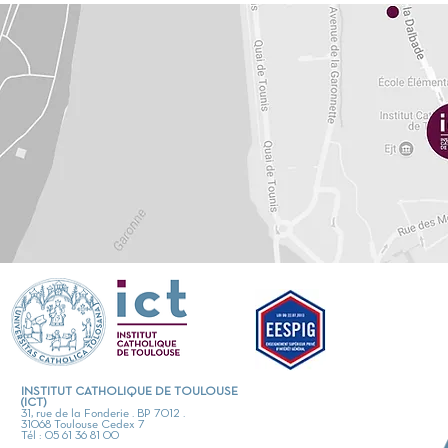
INSTITUT CATHOLIQUE DE TOULOUSE
(ICT)
31, rue de la Fonderie . BP 7012 .
31068 Toulouse Cedex 7
Tél : 05 61 36 81 00