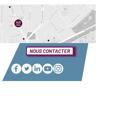
NOUS CONTACTER
Une question ?
Elle se trouve sûrement dans notre foire
aux questions
Consulter notre FAQ