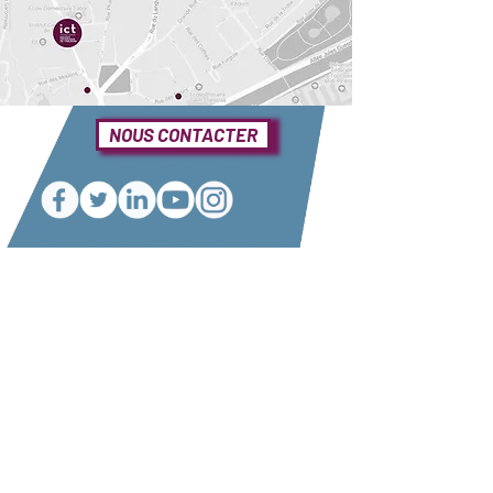
NOUS CONTACTER
Une question ?
Elle se trouve sûrement dans notre foire
aux questions
Consulter notre FAQ
Nos partenaires
Conditions générales de vente