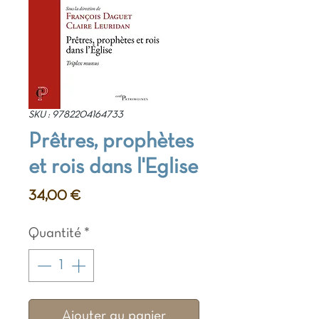
SKU : 9782204164733
Prêtres, prophètes
et rois dans l'Eglise
Prix
34,00 €
Quantité
*
Ajouter au panier