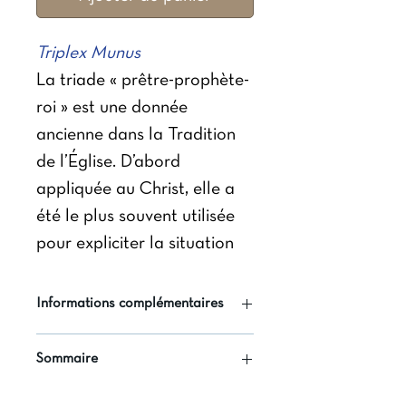
Triplex Munus
La triade « prêtre-prophète-
roi » est une donnée
ancienne dans la Tradition
de l’Église. D’abord
appliquée au Christ, elle a
été le plus souvent utilisée
pour expliciter la situation
des prêtres au sein de
l’Église, mais le concile
Informations complémentaires
Vatican II en a renouvelé
Auteur : François Daguet
l’usage pour préciser les
Sommaire
(dir.) ; Claire Leuridan (dir.)
physionomies respectives du
Editeurs : Presses
François DAGUET op