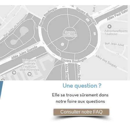
COHEN
Les femmes, le
phétie. Dans la lumière des
CAFFRE
Deux femmes au
. Une anonyme à Béthanie
gdaléenne près du
ES
Camille Claudel:
LEMON, o.cist.
Une question ?
e moniale cistercienne.
Elle se trouve sûrement dans
18 juin 2018
notre foire aux questions
minin
Consulter notre FAQ
Les âges de la vie au