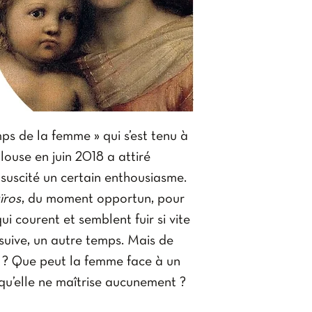
du temps de la
Michel BOYAN
histoire : vers l
Mgr Dominiqu
de la femme dans
et de 1983
ps de la femme » qui s’est tenu à
2. Faire mémoir
ulouse en juin 2018 a attiré
Pascale BOUR
suscité un certain enthousiasme.
femmes: la lente
ïros
, du moment opportun, pour
féminité dans la
ui courent et semblent fuir si vite
Soeur Marie-So
 suive, un autre temps. Mais de
la main d'une f
e ? Que peut la femme face à un
tous. La femme 
 qu’elle ne maîtrise aucunement ?
salut selon Ber
te ? D’une idée ? D’une « essence