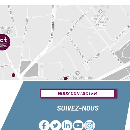
Monique-Lise 
 idéale « modèle déposé et
temps et la pro
femmes intervenus dans ce
matriarches
ble et autant que faire se peut à
Bernadette ES
riées et complémentaires, de
temps de Jésus
qu’elles sont, loin des
et Marie la Ma
 de leur être personnel, dans la
tombeau
ns, dans leurs forces et leurs
Pascale CAZAL
 particulier qu’elles semblent
portrait
l est alors apparu que, souvent,
Soeur Diane AL
ime, corps et âme, une profonde et
Témoignage d'un
nésie contemporaine d’une marche
NOUS CONTACTER
Table ronde du 
 refermée sur elle-même et qui
3. Au rythme fé
SUIVEZ-NOUS
ablement sommes-nous là face à
Philippe SOUAL
nde partie : le mystère de
féminin
 fil des contributions de ce