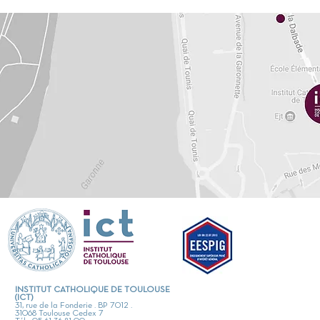
immuable » ? D’une femme
imposé » ?
Les hommes et 
colloque ont essayé, ensem
travers des disciplines va
rejoindre les femmes telles 
stéréotypes, dans l’unicité
diversité de leurs aspiratio
faiblesses, dans le rapport
entretenir avec le temps. I
leur être tout entier expr
virile résistance à la fré
folle vers une performance
ne mène nulle part. Prob
ce qui nous échappe en gra
INSTITUT CATHOLIQUE DE TOULOUSE
(ICT)
31, rue de la Fonderie . BP 7012 .
l’incarnation au féminin. Au
31068 Toulouse Cedex 7