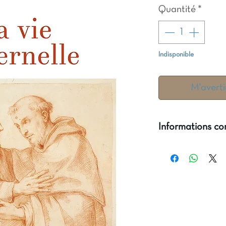
Quantité
*
Indisponible
M'averti
Informations c
Auteur(s) :Nilso
Editeur(s) : Pres
Domuni Press
Date publicatio
Nombre de page
EAN : 9782366