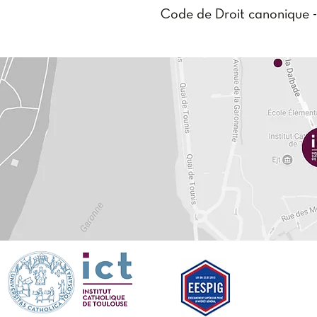
Code de Droit canonique - 
spirituelle. Elle appelle un
dimension institutionnelle
et d'une certaine communi
Cette étude a pour but de 
interprétation du canon 60
ouvrage, en tirera un vrai 
Cardinal Velasio De Paolis,
Nilson LEAL de SÁ
est pr
Béatitudes, où il exerce di
gouvernement et la formatio
Catholique de Toulouse et
l'archidiocèse, notamment à 