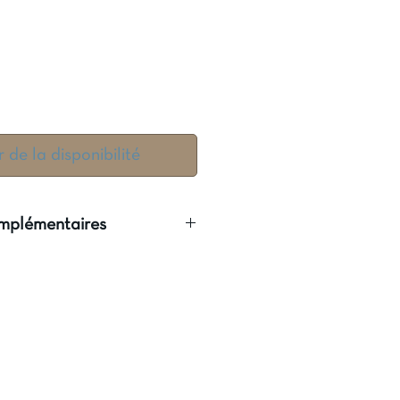
r de la disponibilité
omplémentaires
n Léal de Sa
ses universitaires de l'ICT,
n : 27/10/2016
s : 424
480252