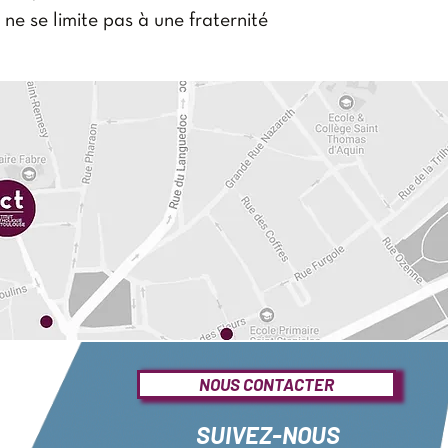
ne se limite pas à une fraternité
e application pratique : elle a une
, au service du charisme commun
on de biens.
nous conduire à la juste
2. Qui lira attentivement cet
et grand bénéfice.
 c.s
être de la Communauté des
fférents services dans le
n. Il enseigne à l'Institut
 assume plusieurs offices pour
NOUS CONTACTER
l'Officialité.
SUIVEZ-NOUS