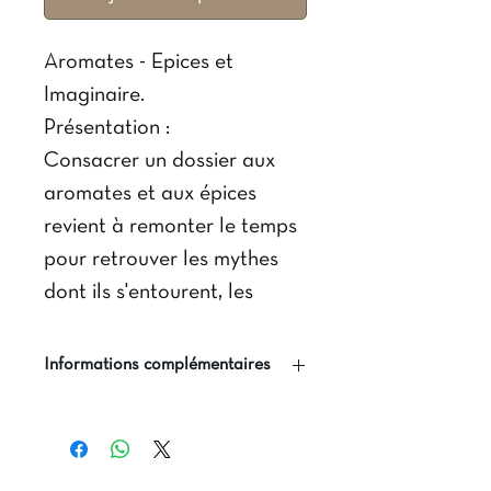
Aromates - Epices et
Imaginaire.
Présentation :
Consacrer un dossier aux
aromates et aux épices
revient à remonter le temps
pour retrouver les mythes
dont ils s'entourent, les
rituels et les croyances qui
les accompagnent depuis
Informations complémentaires
l'Antiquité. L'embaumement
Editeur(s) : Presses
égyptien, les liens entre
universitaires de l'ICT.
mythologie et aromates, la
Date publication : 4/11/2016
course aux épices et les