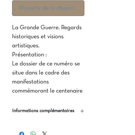
M'avertir de la disponibilité
La Grande Guerre. Regards
historiques et visions
artistiques.
Présentation :
Le dossier de ce numéro se
situe dans le cadre des
manifestations
commémorant le centenaire
de l'entrée en guerre de
l'Europe en 1914. Fruit d'une
Informations complémentaires
rencontre d'universitaires, il
Editeur(s) : Presses
se veut pour une part,
universitaires de l'ICT.