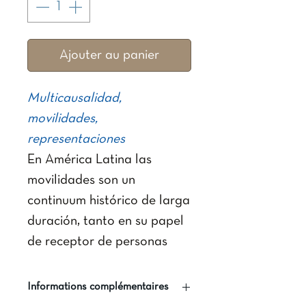
Ajouter au panier
Multicausalidad,
movilidades,
representaciones
En América Latina las
movilidades son un
continuum histórico de larga
duración, tanto en su papel
de receptor de personas
como en productor de
procesos de expulsión por
Informations complémentaires
diferentes motivos, desde