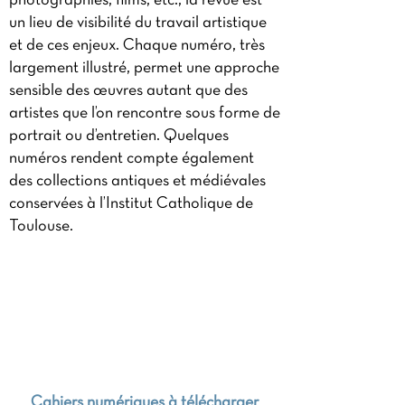
photographies, films, etc., la revue est
un lieu de visibilité du travail artistique
et de ces enjeux. Chaque numéro, très
largement illustré, permet une approche
sensible des œuvres autant que des
artistes que l’on rencontre sous forme de
portrait ou d’entretien. Quelques
numéros rendent compte également
des collections antiques et médiévales
conservées à l’Institut Catholique de
Toulouse.
Institut Catholique de Toulouse
Espace muséographique
Georges Baccrabère
Directrice du pôle Arts et Patrimoine et de la
publication :
Pascale Cazalès
ISSN (imprimé) :
2274-8253
ISSN (imprimé, Hors-Série) :
en cours
Cahiers numériques à télécharger