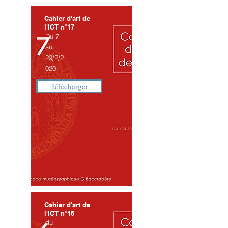
Cahier d'art de
l'ICT n°17
Du 7
au
29/2/2
020
Télécharger
Cahier d'art de
l'ICT n°16
du