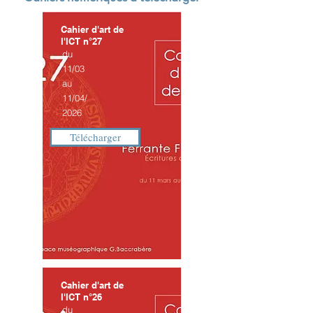
Cahier d'art de
l'ICT n°27
du
11/03
au
11/04/
2026
Télécharger
Cahier d'art de
l'ICT n°26
du