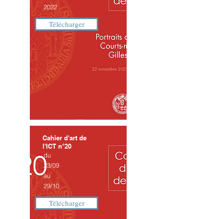
2022
Télécharger
Cahier d'art de
l'ICT n°20
du
23/09
au
29/10
Télécharger