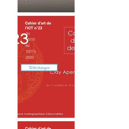
Cahier d'art de
l'ICT n°23
du
11/10
au
10/11/
2023
Télécharger
Cahier d'art de