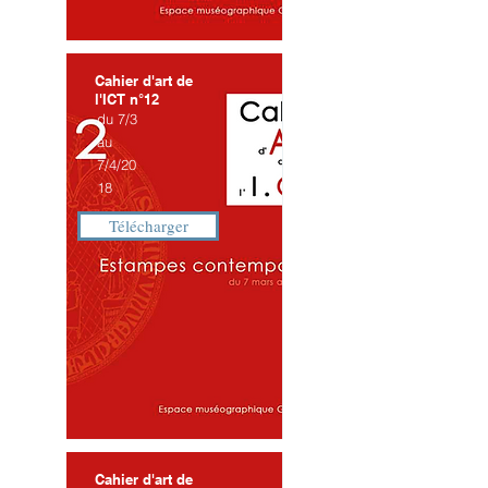
Cahier d'art de
l'ICT n°12
du 7/3
au
7/4/20
18
Télécharger
Cahier d'art de