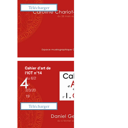
Télécharger
Cahier d'art de
l'ICT n°14
du 6/2
au
2/3/20
19
Télécharger