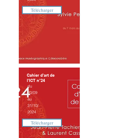
Télécharger
Cahier d'art de
l'ICT n°24
du
20/09
au
31/10/
2024
Télécharger