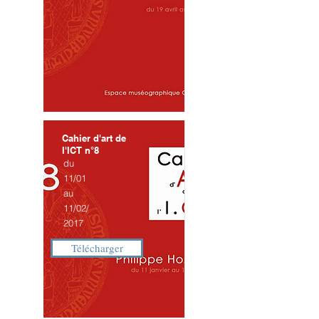
Cahier d'art de
l'ICT n°8
du
11/01
au
11/02/
2017
Télécharger