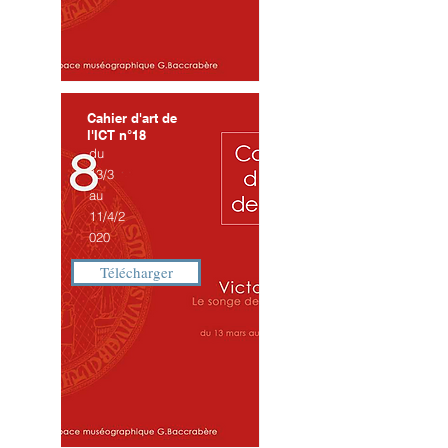
Cahier d'art de
l'ICT n°18
du
13/3
au
11/4/2
020
Télécharger