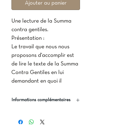
Ajouter au panier
Une lecture de la Summa
contra gentiles.
Présentation :
Le travail que nous nous
proposons d'accomplir est
de lire le texte de la Summa
Contra Gentiles en lui
demandant en quoi il
concerne l'ecclésiologie sans
pour autant le faire en
Informations complémentaires
collectant les lieux explicites
Auteur(s) : Emmanuel
de l'ecclésiologie. Dans la
Cazanave, Serge-Thomas
première partie de cette