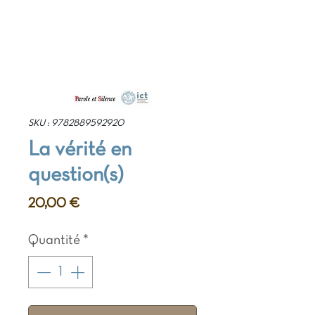
SKU : 9782889592920
La vérité en
question(s)
Prix
20,00 €
Quantité
*