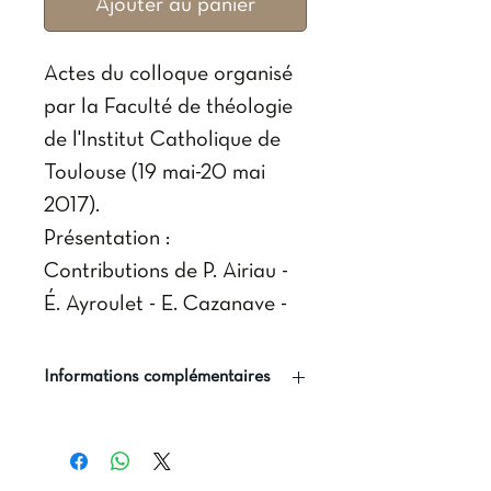
Ajouter au panier
Actes du colloque organisé
par la Faculté de théologie
de l'Institut Catholique de
Toulouse (19 mai-20 mai
2017).
Présentation :
Contributions de P. Airiau -
É. Ayroulet - E. Cazanave -
C. Delarbre - H. Donneaud -
F. Durand - B. Escaffre - B.
Informations complémentaires
Fixes - F. Gachoud - J.-F.
Auteur(s) : Philippe-Marie
Galinier-Pallerola - B.
Margelidon (dir.), Jean-
Gautier - F. Jourdan - X.