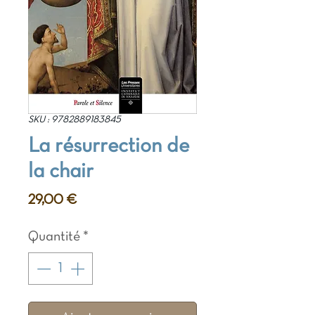
SKU : 9782889183845
La résurrection de
la chair
Prix
29,00 €
Quantité
*