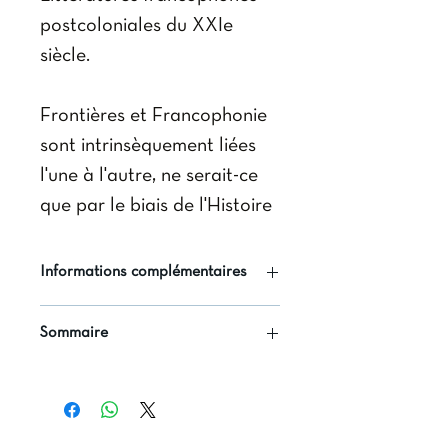
postcoloniales du XXIe
siècle.
Frontières et Francophonie
sont intrinsèquement liées
l'une à l'autre, ne serait-ce
que par le biais de l'Histoire
et posent depuis les
indépendances le problème
Informations complémentaires
d'une créativité autonome
Auteur(s) : Bernadette Rey
pour les pays libérés de la
Sommaire
Mimoso-Ruiz (dir.)
tutelle française. Ce qui a
Editeur(s) : Presses
Grégory WOIMBEE, Myriem
été nommé « postcolonial »
universitaires de l'ICT.
NAGI
Avant-propos
reflète, d'une part, une
Date publication : 9/11/2018
Bernadette REY MIMOSO-
appropriation de la langue