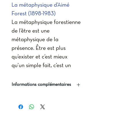
La métaphysique d’Aimé
Forest (1898-1983)
La métaphysique forestienne
de l’être est une
métaphysique de la
présence. Être est plus
qu’exister et c’est mieux
qu’un simple fait, c’est un
acte, c’est-à-dire une
présence. Forest pense l’être
Informations complémentaires
dans sa corrélation à l’esprit
Auteur
: Philippe-Marie
qui le pense, comme une
Margelidon
présence qui l’enveloppe et
Editeurs :
Presses
le constitue, plus encore
universitaires de l'ICT,
qu’une substance que l’on