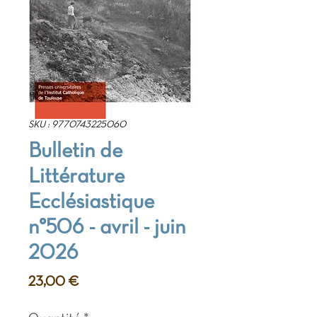
SKU : 9770743225060
Bulletin de
Littérature
Ecclésiastique
n°506 - avril - juin
2026
Prix
23,00 €