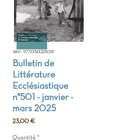
SKU : 9770743225015
Bulletin de
Littérature
Ecclésiastique
n°501 - janvier -
mars 2025
Prix
23,00 €
Quantité
*