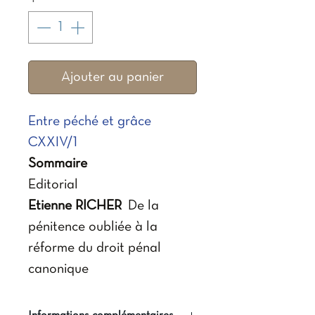
Ajouter au panier
Entre péché et grâce
CXXIV/1
Sommaire
Editorial
Etienne RICHER
De la
pénitence oubliée à la
réforme du droit pénal
canonique
Pascal IDE
Les démons
sont-ils des personnes ?