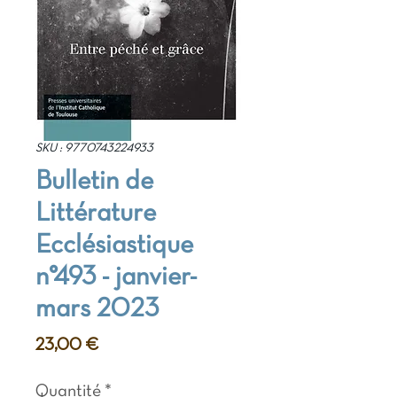
SKU : 9770743224933
Bulletin de
Littérature
Ecclésiastique
n°493 - janvier-
mars 2023
Prix
23,00 €
Quantité
*