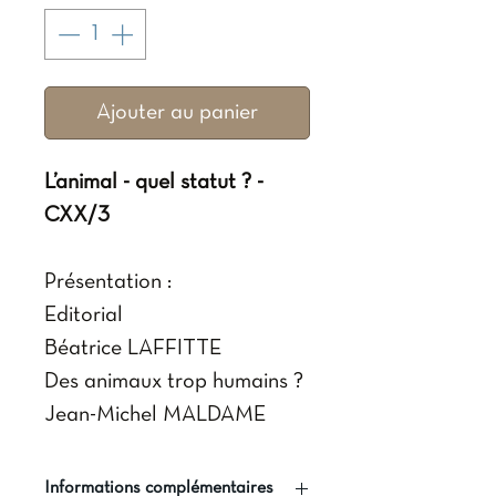
Ajouter au panier
L’animal - quel statut ? -
CXX/3
Présentation :
Editorial
Béatrice LAFFITTE
Des animaux trop humains ?
Jean-Michel MALDAME
Humanisation de l'animal et
animalisation de l'homme
Informations complémentaires